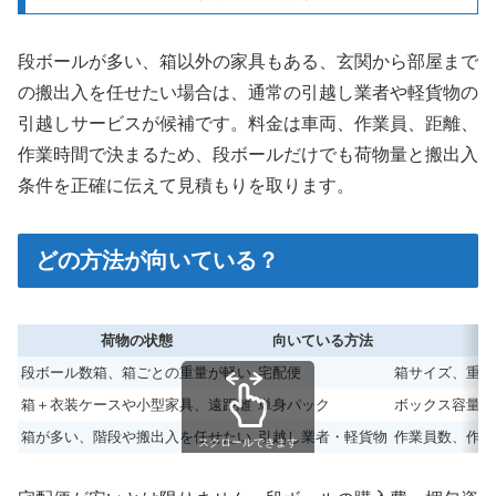
段ボールが多い、箱以外の家具もある、玄関から部屋まで
の搬出入を任せたい場合は、通常の引越し業者や軽貨物の
引越しサービスが候補です。料金は車両、作業員、距離、
作業時間で決まるため、段ボールだけでも荷物量と搬出入
条件を正確に伝えて見積もりを取ります。
どの方法が向いている？
荷物の状態
向いている方法
確
段ボール数箱、箱ごとの重量が軽い
宅配便
箱サイズ、重量
箱＋衣装ケースや小型家具、遠距離
単身パック
ボックス容量、
箱が多い、階段や搬出入を任せたい
引越し業者・軽貨物
作業員数、作業
スクロールできます